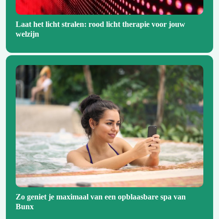
Laat het licht stralen: rood licht therapie voor jouw
welzijn
Zo geniet je maximaal van een opblaasbare spa van
Bunx